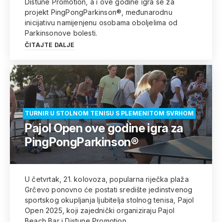
Distune Promotion, a i ove godine igra se za
projekt PingPongParkinson®, međunarodnu
inicijativu namijenjenu osobama oboljelima od
Parkinsonove bolesti.
ČITAJTE DALJE
TURNIR U STOLNOM TENISU S PLEMENITOM SVRHOM
Pajol Open ove godine igra za
PingPongParkinson®
U četvrtak, 21. kolovoza, popularna riječka plaža
Grčevo ponovno će postati središte jedinstvenog
sportskog okupljanja ljubitelja stolnog tenisa, Pajol
Open 2025, koji zajednički organiziraju Pajol
Beach Bar i Distune Promotion.