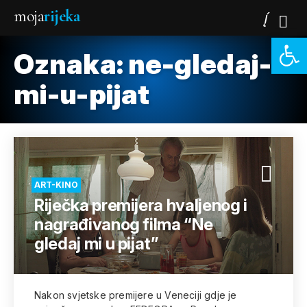
moja
rijeka
Open 
Oznaka:
ne-gledaj-
mi-u-pijat
ART-KINO
Riječka premijera hvaljenog i
nagrađivanog filma “Ne
gledaj mi u pijat”
Nakon svjetske premijere u Veneciji gdje je