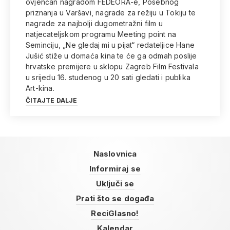
ovjenčan nagradom FEDEORA-e, Posebnog
priznanja u Varšavi, nagrade za režiju u Tokiju te
nagrade za najbolji dugometražni film u
natjecateljskom programu Meeting point na
Seminciju, „Ne gledaj mi u pijat“ redateljice Hane
Jušić stiže u domaća kina te će ga odmah poslije
hrvatske premijere u sklopu Zagreb Film Festivala
u srijedu 16. studenog u 20 sati gledati i publika
Art-kina.
ČITAJTE DALJE
Naslovnica
Informiraj se
Uključi se
Prati što se događa
ReciGlasno!
Kalendar