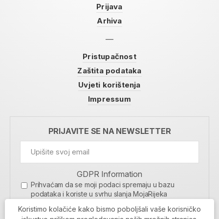
Prijava
Arhiva
Pristupačnost
Zaštita podataka
Uvjeti korištenja
Impressum
PRIJAVITE SE NA NEWSLETTER
GDPR Information
Prihvaćam da se moji podaci spremaju u bazu
podataka i koriste u svrhu slanja MojaRijeka
newslettera
Koristimo kolačiće kako bismo poboljšali vaše korisničko
MOJARIJEKA NEWSLETTER