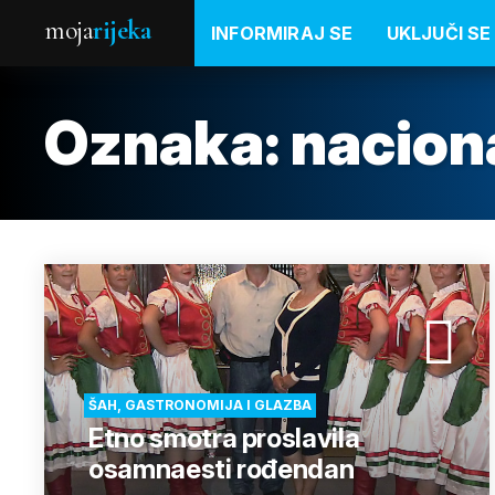
moja
rijeka
INFORMIRAJ SE
UKLJUČI SE
Oznaka:
nacion
ŠAH, GASTRONOMIJA I GLAZBA
Etno smotra proslavila
osamnaesti rođendan