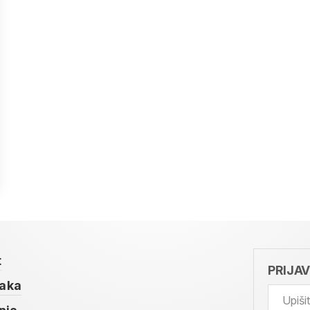
t
PRIJA
taka