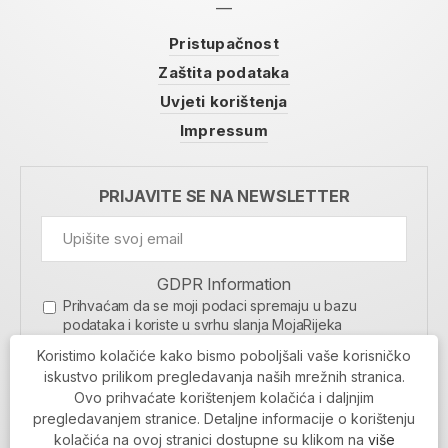
Pristupačnost
Zaštita podataka
Uvjeti korištenja
Impressum
PRIJAVITE SE NA NEWSLETTER
GDPR Information
Prihvaćam da se moji podaci spremaju u bazu
podataka i koriste u svrhu slanja MojaRijeka
newslettera
Koristimo kolačiće kako bismo poboljšali vaše korisničko
MOJARIJEKA NEWSLETTER
iskustvo prilikom pregledavanja naših mrežnih stranica.
Ovo prihvaćate korištenjem kolačića i daljnjim
PRIJAVI SE
pregledavanjem stranice. Detaljne informacije o korištenju
kolačića na ovoj stranici dostupne su klikom na
više