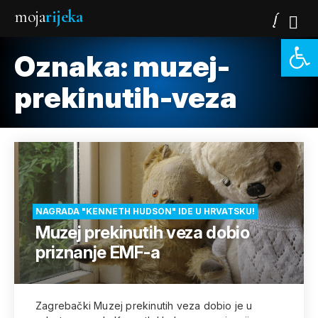
moja
rijeka
Open 
Oznaka:
muzej-
prekinutih-veza
NAGRADA "KENNETH HUDSON" IDE U HRVATSKU!
Muzej prekinutih veza dobio
priznanje EMF-a
Zagrebački Muzej prekinutih veza dobio je u