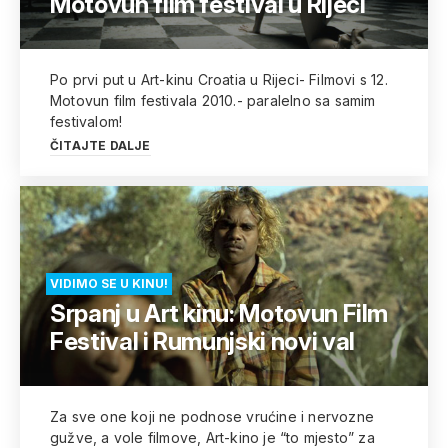
Motovun film festival u Rijeci
Po prvi put u Art-kinu Croatia u Rijeci- Filmovi s 12.
Motovun film festivala 2010.- paralelno sa samim
festivalom!
ČITAJTE DALJE
VIDIMO SE U KINU!
Srpanj u Art kinu: Motovun Film
Festival i Rumunjski novi val
Za sve one koji ne podnose vrućine i nervozne
gužve, a vole filmove, Art-kino je “to mjesto” za