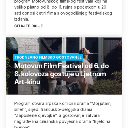
program Motovunskog filmskog festivala koji na
veliko platno od 8. do 11. rujna s početkom u 20
sati donosi četiri filma s ovogodišnjeg festivalskog
izdanja.
ČITAJTE DALJE
TRODNEVNO FILMSKO GOSTOVANJE
Motovun Film Festival od 6. do
8. kolovoza gostuje u Ljetnom
Art-kinu
Program otvara srpska komična drama “Moj jutarnji
smeh”, slijedi francusko-belgijska drama
“Zaposlene djevojke”, a gostovanje zatvara
nagrađivana čileanska povijesna drama “Bijelo na
bijelom”