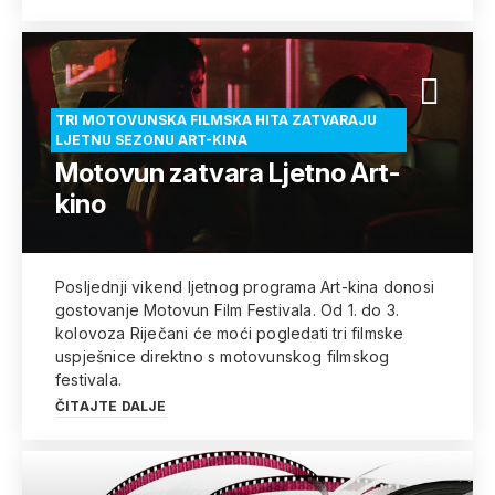
TRI MOTOVUNSKA FILMSKA HITA ZATVARAJU
LJETNU SEZONU ART-KINA
Motovun zatvara Ljetno Art-
kino
Posljednji vikend ljetnog programa Art-kina donosi
gostovanje Motovun Film Festivala. Od 1. do 3.
kolovoza Riječani će moći pogledati tri filmske
uspješnice direktno s motovunskog filmskog
festivala.
ČITAJTE DALJE