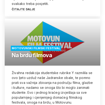
svakako treba posjetiti.
ČITAJTE DALJE
MOTOVUNSKI FILMSKI FESTIVAL
Na brdu filmova
Živahna redakcija studentske rubrike Y razmilila se
ovo ljeto uzduž naše Jadranske obale, te pomno
prati sva važnija zbivanja na području filma, glazbe
i kulture, nadamo se onoga što bi moglo zanimati
studente. Evo i jednog kraćeg izvještaja sa sve
popularnijeg i cjenjenijeg domaćeg filmskog
festivala, onoga na brdu, u Motovunu.