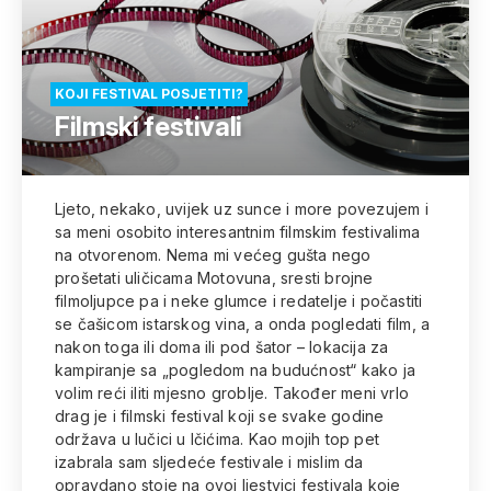
KOJI FESTIVAL POSJETITI?
Filmski festivali
Ljeto, nekako, uvijek uz sunce i more povezujem i
sa meni osobito interesantnim filmskim festivalima
na otvorenom. Nema mi većeg gušta nego
prošetati uličicama Motovuna, sresti brojne
filmoljupce pa i neke glumce i redatelje i počastiti
se čašicom istarskog vina, a onda pogledati film, a
nakon toga ili doma ili pod šator – lokacija za
kampiranje sa „pogledom na budućnost“ kako ja
volim reći iliti mjesno groblje. Također meni vrlo
drag je i filmski festival koji se svake godine
održava u lučici u Ičićima. Kao mojih top pet
izabrala sam sljedeće festivale i mislim da
opravdano stoje na ovoj ljestvici festivala koje