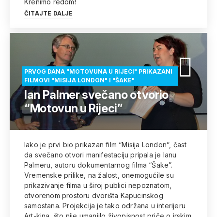
Krenimo redom!
ČITAJTE DALJE
PRVOG DANA "MOTOVUNA U RIJECI" PRIKAZANI
FILMOVI "MISIJA LONDON" I "ŠAKE"
Ian Palmer svečano otvorio
“Motovun u Rijeci”
Iako je prvi bio prikazan film “Misija London”, čast
da svečano otvori manifestaciju pripala je Ianu
Palmeru, autoru dokumentarnog filma “Šake”.
Vremenske prilike, na žalost, onemogućile su
prikazivanje filma u široj publici nepoznatom,
otvorenom prostoru dvorišta Kapucinskog
samostana. Projekcija je tako održana u interijeru
Art-kina, što nije umanjilo živopisnost priče o irskim