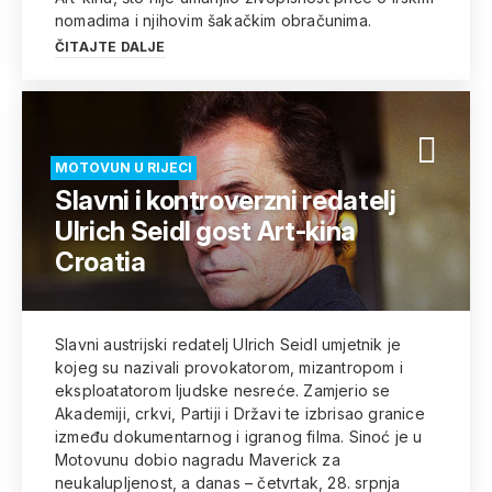
nomadima i njihovim šakačkim obračunima.
ČITAJTE DALJE
MOTOVUN U RIJECI
Slavni i kontroverzni redatelj
Ulrich Seidl gost Art-kina
Croatia
Slavni austrijski redatelj Ulrich Seidl umjetnik je
kojeg su nazivali provokatorom, mizantropom i
eksploatatorom ljudske nesreće. Zamjerio se
Akademiji, crkvi, Partiji i Državi te izbrisao granice
između dokumentarnog i igranog filma. Sinoć je u
Motovunu dobio nagradu Maverick za
neukalupljenost, a danas – četvrtak, 28. srpnja