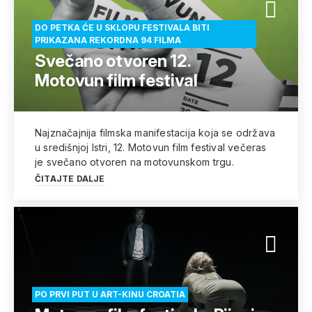
DO PETKA ĆE U SKLOPU FESTIVALA BITI
PRIKAZANA REKORDNA 94 FILMA
Svečano otvoren 12.
Motovun film festival
Najznačajnija filmska manifestacija koja se održava
u središnjoj Istri, 12. Motovun film festival večeras
je svečano otvoren na motovunskom trgu.
ČITAJTE DALJE
PO PRVI PUT U ART-KINU CROATIA