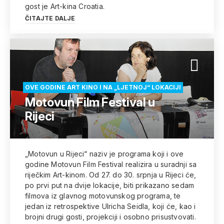
gost je Art-kina Croatia.
ČITAJTE DALJE
OVE GODINE ART KINO I NA „LJETNOJ“ LOKACIJI
Motovun Film Festival u
Rijeci
„Motovun u Rijeci“ naziv je programa koji i ove
godine Motovun Film Festival realizira u suradnji sa
riječkim Art-kinom. Od 27. do 30. srpnja u Rijeci će,
po prvi put na dvije lokacije, biti prikazano sedam
filmova iz glavnog motovunskog programa, te
jedan iz retrospektive Ulricha Seidla, koji će, kao i
brojni drugi gosti, projekciji i osobno prisustvovati.