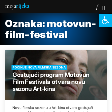
moja
rijeka
Open 
Oznaka:
motovun-
film-festival
POČINJE NOVA FILMSKA SEZONA
Gostujući program Motovun
Film Festivala otvara novu
sezonu Art-kina
Novu filmsku sezonu u Art-kinu otvara gostujući