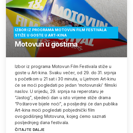
IZBOR IZ PROGRAMA MOTOVUN FILM FESTIVALA
STIŽE U GOSTE U ART-KINA
Motovun u gostima
Izbor iz programa Motovun Film Festivala stiže u
goste u Art-kina. Svaku večer, od 29. do 31. srpnja
s početkom u 21 sat i 30 minuta, u Ljetnom Art-kinu
će se moći pogledati po jedan ‘motovunski’ filmski
naslov. U srijedu, 29. srpnja na reperotaru je
“Jastog”, sljedeći dan u isto vrijeme stiže drama
“Poštarove bijele noći”, a posljednji će dan publika
Art-kina moći pogledati pobjednički film
ovogodišnjeg Motovuna, kojeg ćemo saznati
posljednjeg dana festivala.
ČITAJTE DALJE