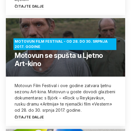
ČITAJTE DALJE
MOTOVUN FILM FESTIVAL - OD 28. DO 30. SRPNJA
2017. GODINE
Motovun se spušta u Ljetno
Art-kino
Motovun Film Festival i ove godine zatvara ljetnu
sezonu Art-kina. Motovun u goste dovodi glazbeni
dokumentarac s Björk – «Rock u Reykjaviku»,
rusku dramu «Aritmija» te njemački film «Vestern»
od 28. do 30. srpnja 2017. godine.
ČITAJTE DALJE