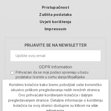
Pristupačnost
Zaštita podataka
Uvjeti korištenja
Impressum
PRIJAVITE SE NA NEWSLETTER
GDPR Information
Prihvaćam da se moji podaci spremaju u bazu
podataka i koriste u svrhu slanja MojaRijeka
newslettera
Koristimo kolačiće kako bismo poboljšali vaše korisničko
MOJARIJEKA NEWSLETTER
iskustvo prilikom pregledavanja naših mrežnih stranica.
Ovo prihvaćate korištenjem kolačića i daljnjim
PRIJAVI SE
pregledavanjem stranice. Detaljne informacije o korištenju
kolačića na ovoj stranici dostupne su klikom na
više
informacija
.