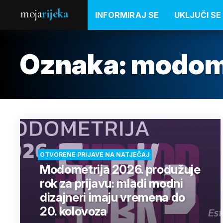
moja
rijeka
INFORMIRAJ SE
UKLJUČI SE
Oznaka:
modome
OTVORENE PRIJAVE NA NATJEČAJ
Modometrija 2026. produžuje
rok za prijavu: mladi modni
dizajneri imaju vremena do
20. kolovoza