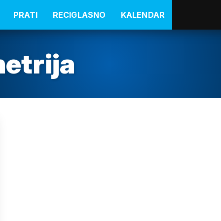
PRATI
RECIGLASNO
KALENDAR
trija