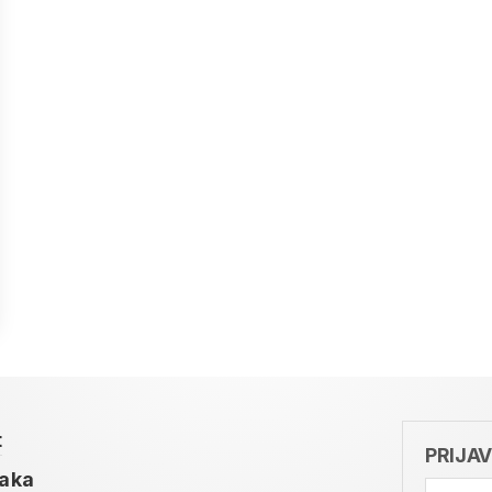
t
PRIJA
taka