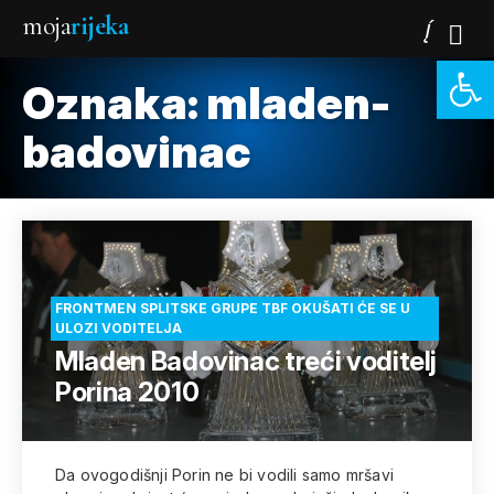
moja
rijeka
Open 
Oznaka:
mladen-
badovinac
FRONTMEN SPLITSKE GRUPE TBF OKUŠATI ĆE SE U
ULOZI VODITELJA
Mladen Badovinac treći voditelj
Porina 2010
Da ovogodišnji Porin ne bi vodili samo mršavi