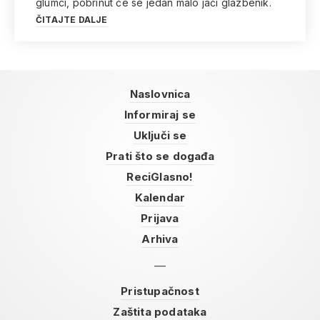
glumci, pobrinut će se jedan malo jači glazbenik.
ČITAJTE DALJE
Naslovnica
Informiraj se
Uključi se
Prati što se događa
ReciGlasno!
Kalendar
Prijava
Arhiva
Pristupačnost
Zaštita podataka