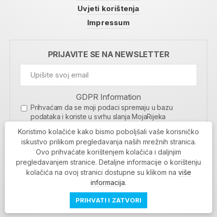
Uvjeti korištenja
Impressum
PRIJAVITE SE NA NEWSLETTER
GDPR Information
Prihvaćam da se moji podaci spremaju u bazu
podataka i koriste u svrhu slanja MojaRijeka
newslettera
Koristimo kolačiće kako bismo poboljšali vaše korisničko
MOJARIJEKA NEWSLETTER
iskustvo prilikom pregledavanja naših mrežnih stranica.
Ovo prihvaćate korištenjem kolačića i daljnjim
PRIJAVI SE
pregledavanjem stranice. Detaljne informacije o korištenju
kolačića na ovoj stranici dostupne su klikom na
više
informacija
.
PRIHVATI I ZATVORI
Povratak na vrh