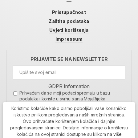
Pristupačnost
Zaštita podataka
Uvjeti korištenja
Impressum
PRIJAVITE SE NA NEWSLETTER
GDPR Information
Prihvaćam da se moji podaci spremaju u bazu
podataka i koriste u svrhu slanja MojaRijeka
newslettera
Koristimo kolačiće kako bismo poboljšali vaše korisničko
MOJARIJEKA NEWSLETTER
iskustvo prilikom pregledavanja naših mrežnih stranica.
Ovo prihvaćate korištenjem kolačića i daljnjim
PRIJAVI SE
pregledavanjem stranice. Detaljne informacije o korištenju
kolačića na ovoj stranici dostupne su klikom na
više