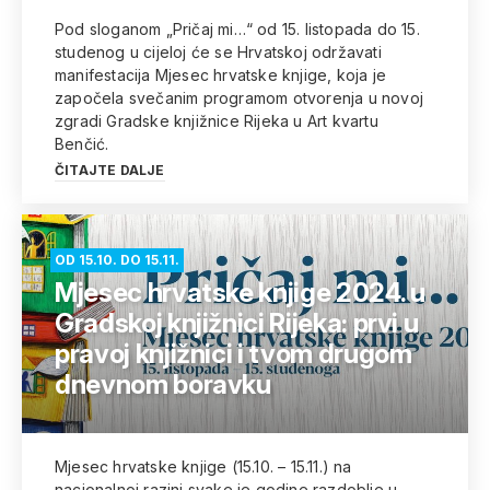
Pod sloganom „Pričaj mi…“ od 15. listopada do 15.
studenog u cijeloj će se Hrvatskoj održavati
manifestacija Mjesec hrvatske knjige, koja je
započela svečanim programom otvorenja u novoj
zgradi Gradske knjižnice Rijeka u Art kvartu
Benčić.
ČITAJTE DALJE
OD 15.10. DO 15.11.
Mjesec hrvatske knjige 2024. u
Gradskoj knjižnici Rijeka: prvi u
pravoj knjižnici i tvom drugom
dnevnom boravku
Mjesec hrvatske knjige (15.10. – 15.11.) na
nacionalnoj razini svake je godine razdoblje u