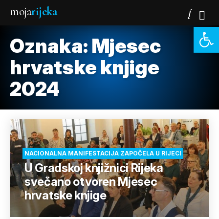
moja
rijeka
Open 
Oznaka:
Mjesec
hrvatske knjige
2024
NACIONALNA MANIFESTACIJA ZAPOČELA U RIJECI
U Gradskoj knjižnici Rijeka
svečano otvoren Mjesec
hrvatske knjige