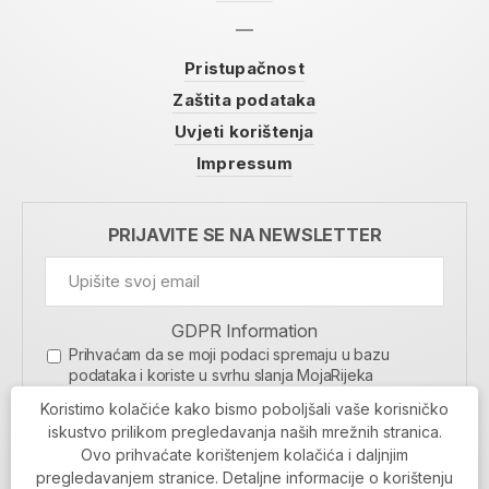
Pristupačnost
Zaštita podataka
Uvjeti korištenja
Impressum
PRIJAVITE SE NA NEWSLETTER
GDPR Information
Prihvaćam da se moji podaci spremaju u bazu
podataka i koriste u svrhu slanja MojaRijeka
newslettera
Koristimo kolačiće kako bismo poboljšali vaše korisničko
MOJARIJEKA NEWSLETTER
iskustvo prilikom pregledavanja naših mrežnih stranica.
Ovo prihvaćate korištenjem kolačića i daljnjim
PRIJAVI SE
pregledavanjem stranice. Detaljne informacije o korištenju