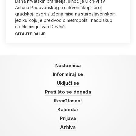
Dana hrvatskih branitelja, sinoć je u crkvi sv.
Antuna Padovanskog u crikveničkoj staroj
gradskoj jezgri služena misa na staroslavenskom
jeziku koju je predvodio metropolit i nadbiskup
riječki msgr. Ivan Devčić.
ČITAJTE DALJE
Naslovnica
Informiraj se
Uključi se
Prati što se događa
ReciGlasno!
Kalendar
Prijava
Arhiva