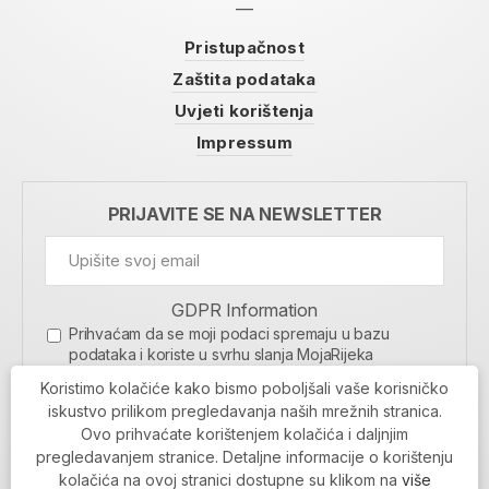
Pristupačnost
Zaštita podataka
Uvjeti korištenja
Impressum
PRIJAVITE SE NA NEWSLETTER
GDPR Information
Prihvaćam da se moji podaci spremaju u bazu
podataka i koriste u svrhu slanja MojaRijeka
newslettera
Koristimo kolačiće kako bismo poboljšali vaše korisničko
MOJARIJEKA NEWSLETTER
iskustvo prilikom pregledavanja naših mrežnih stranica.
Ovo prihvaćate korištenjem kolačića i daljnjim
PRIJAVI SE
pregledavanjem stranice. Detaljne informacije o korištenju
kolačića na ovoj stranici dostupne su klikom na
više