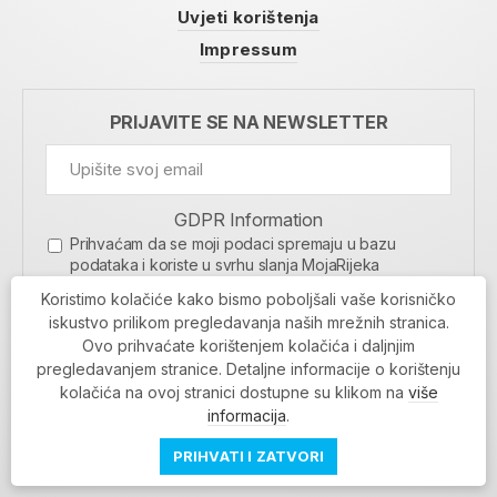
Uvjeti korištenja
Impressum
PRIJAVITE SE NA NEWSLETTER
GDPR Information
Prihvaćam da se moji podaci spremaju u bazu
podataka i koriste u svrhu slanja MojaRijeka
newslettera
Koristimo kolačiće kako bismo poboljšali vaše korisničko
MOJARIJEKA NEWSLETTER
iskustvo prilikom pregledavanja naših mrežnih stranica.
Ovo prihvaćate korištenjem kolačića i daljnjim
PRIJAVI SE
pregledavanjem stranice. Detaljne informacije o korištenju
kolačića na ovoj stranici dostupne su klikom na
više
informacija
.
PRIHVATI I ZATVORI
Povratak na vrh