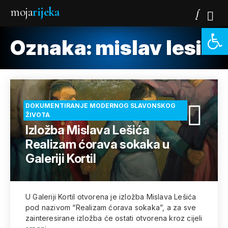
moja
rijeka
Open 
Oznaka:
mislav lesic
DOKUMENTIRANJE MODERNOG SLAVONSKOG
ŽIVOTA
Izložba Mislava Lešića
Realizam ćorava sokaka u
Galeriji Kortil
U Galeriji Kortil otvorena je izložba Mislava Lešića
pod nazivom “Realizam ćorava sokaka”, a za sve
zainteresirane izložba će ostati otvorena kroz cijeli