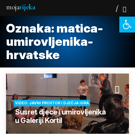
moja
rijeka
Open 
Oznaka:
matica-
umirovljenika-
hrvatske
VIDEO: JAVNI PROSTOR I DJEČJA IGRA
Susret djece i umirovljenika
u Galeriji Kortil