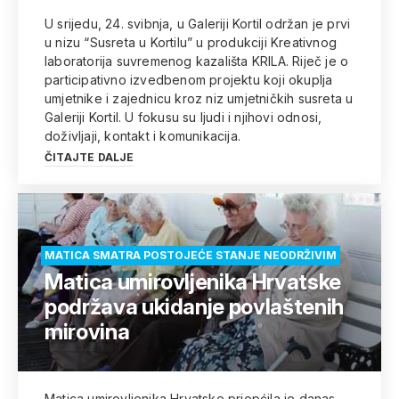
U srijedu, 24. svibnja, u Galeriji Kortil održan je prvi
u nizu “Susreta u Kortilu” u produkciji Kreativnog
laboratorija suvremenog kazališta KRILA. Riječ je o
participativno izvedbenom projektu koji okuplja
umjetnike i zajednicu kroz niz umjetničkih susreta u
Galeriji Kortil. U fokusu su ljudi i njihovi odnosi,
doživljaji, kontakt i komunikacija.
ČITAJTE DALJE
MATICA SMATRA POSTOJEĆE STANJE NEODRŽIVIM
Matica umirovljenika Hrvatske
podržava ukidanje povlaštenih
mirovina
Matica umirovljenika Hrvatske priopćila je danas