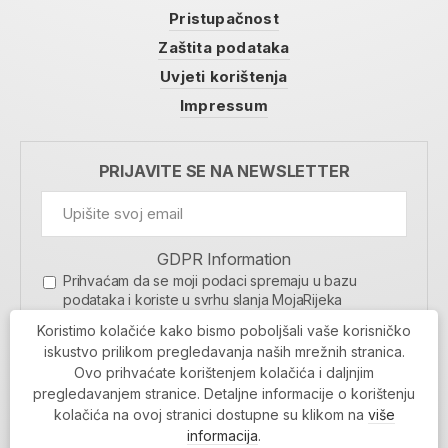
Pristupačnost
Zaštita podataka
Uvjeti korištenja
Impressum
PRIJAVITE SE NA NEWSLETTER
GDPR Information
Prihvaćam da se moji podaci spremaju u bazu
podataka i koriste u svrhu slanja MojaRijeka
newslettera
Koristimo kolačiće kako bismo poboljšali vaše korisničko
MOJARIJEKA NEWSLETTER
iskustvo prilikom pregledavanja naših mrežnih stranica.
Ovo prihvaćate korištenjem kolačića i daljnjim
PRIJAVI SE
pregledavanjem stranice. Detaljne informacije o korištenju
kolačića na ovoj stranici dostupne su klikom na
više
informacija
.