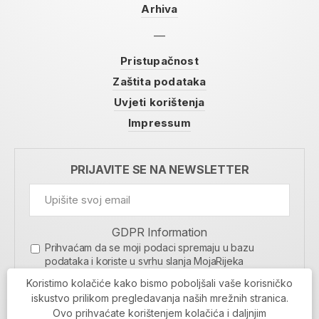
Arhiva
Pristupačnost
Zaštita podataka
Uvjeti korištenja
Impressum
PRIJAVITE SE NA NEWSLETTER
GDPR Information
Prihvaćam da se moji podaci spremaju u bazu
podataka i koriste u svrhu slanja MojaRijeka
newslettera
Koristimo kolačiće kako bismo poboljšali vaše korisničko
MOJARIJEKA NEWSLETTER
iskustvo prilikom pregledavanja naših mrežnih stranica.
Ovo prihvaćate korištenjem kolačića i daljnjim
PRIJAVI SE