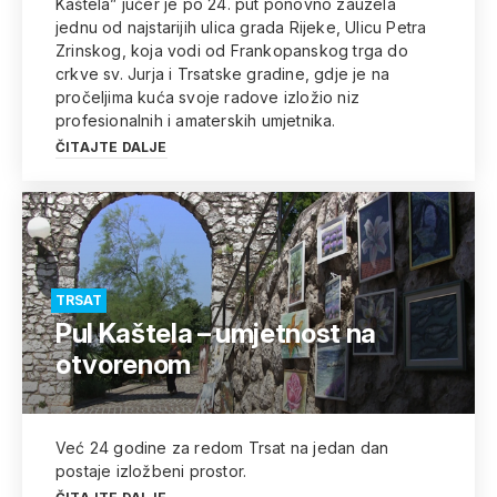
Kaštela” jučer je po 24. put ponovno zauzela
jednu od najstarijih ulica grada Rijeke, Ulicu Petra
Zrinskog, koja vodi od Frankopanskog trga do
crkve sv. Jurja i Trsatske gradine, gdje je na
pročeljima kuća svoje radove izložio niz
profesionalnih i amaterskih umjetnika.
ČITAJTE DALJE
TRSAT
Pul Kaštela – umjetnost na
otvorenom
Već 24 godine za redom Trsat na jedan dan
postaje izložbeni prostor.