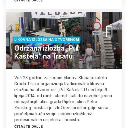
ČITAJTE DALJE
LIKOVNA IZLOŽBA NA OTVORENOM
Održana izložba „Pul
Kaštela“ na Trsatu
Već 23 godine za redom članovi Kluba prijatelja
Grada Trsata organiziraju tradicionalnu likovnu
izložbu na otvorenom „Pul Kaštela“. U nedjelju 6.
lipnja 2014. od ranih jutarnjih sati do navečer jedna
od najstarijih ulica grada Rijeke, ulica Petra
Zrinskog, postala je izložbeni prostor gdje su na
pročeljima kuća svoje radove izložiti niz
profesionalnih umjetnika i hobista.
ČITAJTE DALJE