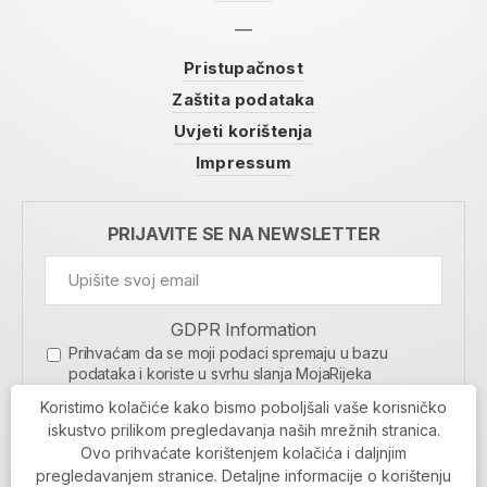
Pristupačnost
Zaštita podataka
Uvjeti korištenja
Impressum
PRIJAVITE SE NA NEWSLETTER
GDPR Information
Prihvaćam da se moji podaci spremaju u bazu
podataka i koriste u svrhu slanja MojaRijeka
newslettera
Koristimo kolačiće kako bismo poboljšali vaše korisničko
MOJARIJEKA NEWSLETTER
iskustvo prilikom pregledavanja naših mrežnih stranica.
Ovo prihvaćate korištenjem kolačića i daljnjim
PRIJAVI SE
pregledavanjem stranice. Detaljne informacije o korištenju