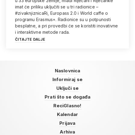
u 33 europske zemlje, mladi Riječani i Riječanke
imat će priliku uključiti se u tri radionice –
#zivaknjiznicaRi, Europass 2.0 i World caffe o
programu Erasmus+. Radionice su u potpunosti
besplatne, a pri provedbi će se koristiti inovativne
i interaktivne metode rada.
ČITAJTE DALJE
Naslovnica
Informiraj se
Uključi se
Prati što se događa
ReciGlasno!
Kalendar
Prijava
Arhiva