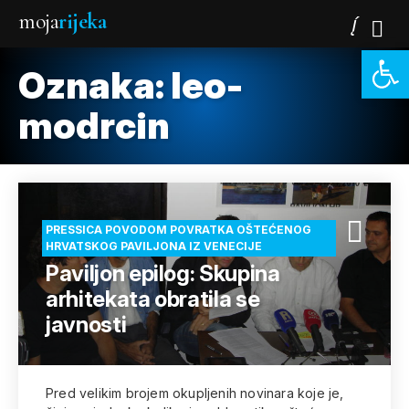
moja
rijeka
Open 
Oznaka:
leo-
modrcin
PRESSICA POVODOM POVRATKA OŠTEĆENOG
HRVATSKOG PAVILJONA IZ VENECIJE
Paviljon epilog: Skupina
arhitekata obratila se
javnosti
Pred velikim brojem okupljenih novinara koje je,