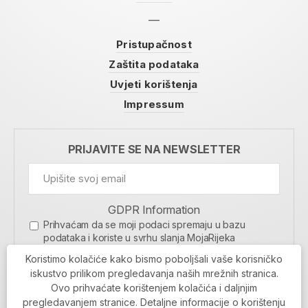
Pristupačnost
Zaštita podataka
Uvjeti korištenja
Impressum
PRIJAVITE SE NA NEWSLETTER
GDPR Information
Prihvaćam da se moji podaci spremaju u bazu
podataka i koriste u svrhu slanja MojaRijeka
newslettera
Koristimo kolačiće kako bismo poboljšali vaše korisničko
MOJARIJEKA NEWSLETTER
iskustvo prilikom pregledavanja naših mrežnih stranica.
Ovo prihvaćate korištenjem kolačića i daljnjim
PRIJAVI SE
pregledavanjem stranice. Detaljne informacije o korištenju