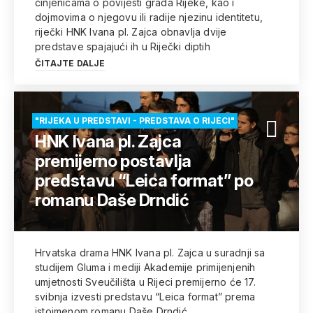
činjenicama o povijesti grada Rijeke, kao i
dojmovima o njegovu ili radije njezinu identitetu,
riječki HNK Ivana pl. Zajca obnavlja dvije
predstave spajajući ih u Riječki diptih
ČITAJTE DALJE
"RIJEKA U PREDSTAVI - PREDSTAVA O RIJECI"
HNK Ivana pl. Zajca
premijerno postavlja
predstavu “Leica format” po
romanu Daše Drndić
Hrvatska drama HNK Ivana pl. Zajca u suradnji sa
studijem Gluma i mediji Akademije primijenjenih
umjetnosti Sveučilišta u Rijeci premijerno će 17.
svibnja izvesti predstavu “Leica format” prema
istoimenom romanu Daše Drndić.