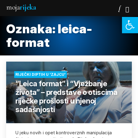
moja
rijeka
Open 
Oznaka:
leica-
format
RIJEČKI DIPTIH U 'ZAJCU'
“Leica format” i “Vježbanje
života” – predstave o otiscima
riječke prošlosti u njenoj
sadašnjosti
U jeku novih i opet kontroverznih manipulacija