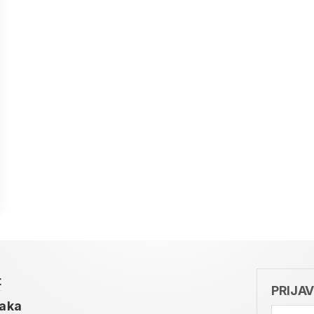
t
PRIJA
taka