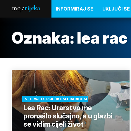
moja
rijeka
INFORMIRAJ SE
UKLJUČI SE
Oznaka:
lea rac
INTERVJU S RIJEČKOM URARICOM
Lea Rac: Urarstvo me
pronašlo slučajno, a u glazbi
se vidim cijeli život