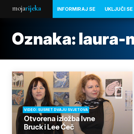
moja
rijeka
INFORMIRAJ SE
UKLJUČI SE
Oznaka:
laura-
VIDEO: SUSRET DVAJU SVJETOVA
Otvorena izložba Ivne
Bruck i Lee Čeč