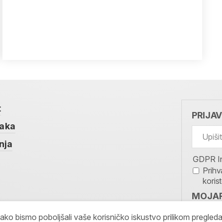
t
PRIJA
taka
nja
GDPR I
Prihv
koris
MOJAR
PRIJAV
kako bismo poboljšali vaše korisničko iskustvo prilikom pregled