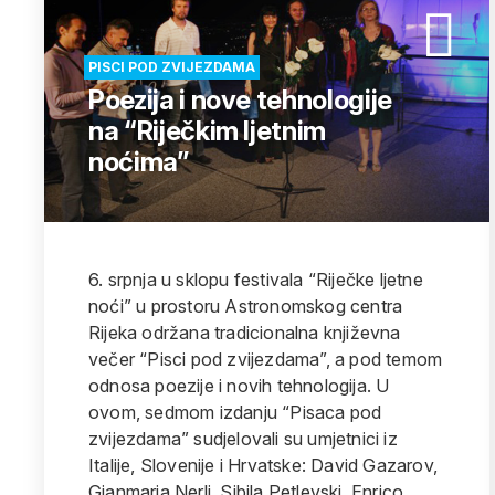
PISCI POD ZVIJEZDAMA
Poezija i nove tehnologije
na “Riječkim ljetnim
noćima”
6. srpnja u sklopu festivala “Riječke ljetne
noći” u prostoru Astronomskog centra
Rijeka održana tradicionalna književna
večer “Pisci pod zvijezdama”, a pod temom
odnosa poezije i novih tehnologija. U
ovom, sedmom izdanju “Pisaca pod
zvijezdama” sudjelovali su umjetnici iz
Italije, Slovenije i Hrvatske: David Gazarov,
Gianmaria Nerli, Sibila Petlevski, Enrico