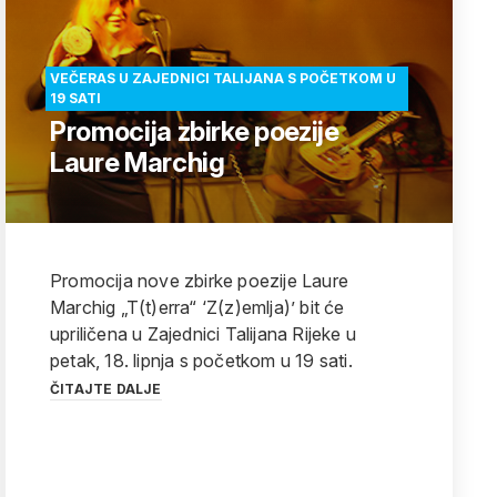
VEČERAS U ZAJEDNICI TALIJANA S POČETKOM U
19 SATI
Promocija zbirke poezije
Laure Marchig
Promocija nove zbirke poezije Laure
Marchig „T(t)erra“ ‘Z(z)emlja)’ bit će
upriličena u Zajednici Talijana Rijeke u
petak, 18. lipnja s početkom u 19 sati.
ČITAJTE DALJE