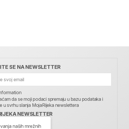
VITE SE NA NEWSLETTER
nformation
aćam da se moji podaci spremaju u bazu podataka i
te u svrhu slanja MojaRijeka newslettera
IJEKA NEWSLETTER
I SE
avanja naših mrežnih