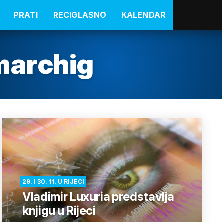
PRATI
RECIGLASNO
KALENDAR
marchig
29. I 30. 11. U RIJECI
Vladimir Luxuria predstavlja
knjigu u Rijeci