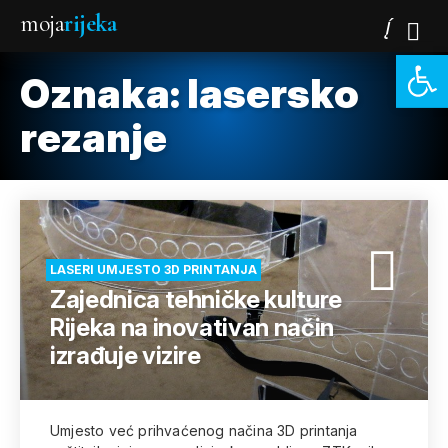
moja
rijeka
Open 
Oznaka:
lasersko
rezanje
LASERI UMJESTO 3D PRINTANJA
Zajednica tehničke kulture
Rijeka na inovativan način
izrađuje vizire
Umjesto već prihvaćenog načina 3D printanja