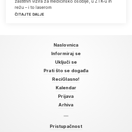
zaštitnih vizira za medicinsko osoblje, u ZTK-u ih
režu – i to laserom
ČITAJTE DALJE
Naslovnica
Informiraj se
Uključi se
Prati što se događa
ReciGlasno!
Kalendar
Prijava
Arhiva
Pristupačnost