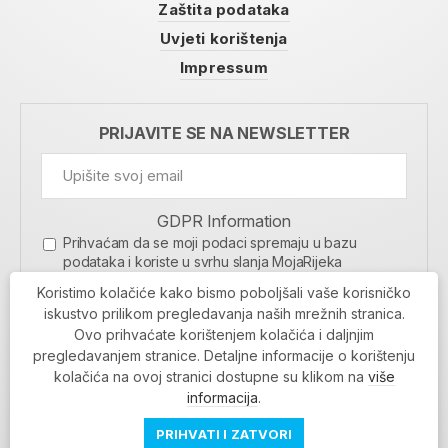
Zaštita podataka
Uvjeti korištenja
Impressum
PRIJAVITE SE NA NEWSLETTER
GDPR Information
Prihvaćam da se moji podaci spremaju u bazu
podataka i koriste u svrhu slanja MojaRijeka
newslettera
Koristimo kolačiće kako bismo poboljšali vaše korisničko
MOJARIJEKA NEWSLETTER
iskustvo prilikom pregledavanja naših mrežnih stranica.
Ovo prihvaćate korištenjem kolačića i daljnjim
PRIJAVI SE
pregledavanjem stranice. Detaljne informacije o korištenju
kolačića na ovoj stranici dostupne su klikom na
više
informacija
.
PRIHVATI I ZATVORI
Povratak na vrh