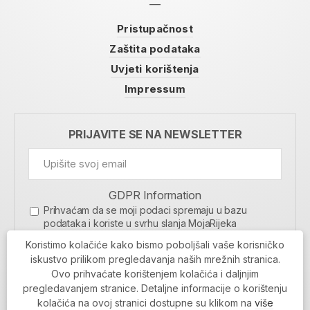
Pristupačnost
Zaštita podataka
Uvjeti korištenja
Impressum
PRIJAVITE SE NA NEWSLETTER
GDPR Information
Prihvaćam da se moji podaci spremaju u bazu
podataka i koriste u svrhu slanja MojaRijeka
newslettera
Koristimo kolačiće kako bismo poboljšali vaše korisničko
MOJARIJEKA NEWSLETTER
iskustvo prilikom pregledavanja naših mrežnih stranica.
Ovo prihvaćate korištenjem kolačića i daljnjim
PRIJAVI SE
pregledavanjem stranice. Detaljne informacije o korištenju
kolačića na ovoj stranici dostupne su klikom na
više