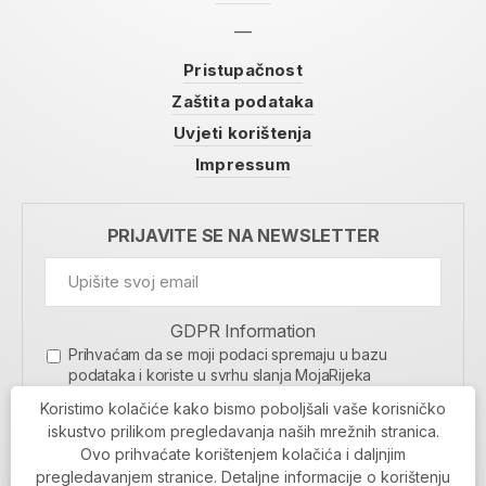
Pristupačnost
Zaštita podataka
Uvjeti korištenja
Impressum
PRIJAVITE SE NA NEWSLETTER
GDPR Information
Prihvaćam da se moji podaci spremaju u bazu
podataka i koriste u svrhu slanja MojaRijeka
newslettera
Koristimo kolačiće kako bismo poboljšali vaše korisničko
MOJARIJEKA NEWSLETTER
iskustvo prilikom pregledavanja naših mrežnih stranica.
Ovo prihvaćate korištenjem kolačića i daljnjim
PRIJAVI SE
pregledavanjem stranice. Detaljne informacije o korištenju