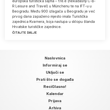
europska turistička sajma – f.re.e (nekadašnji C-B-
R Leisure and Travel) u Münchenu te na IFT-u u
Beogradu. Među 900 izlagača u Beogradu je već
prvog dana zapaženo mjesto imala Turistička
zajednica Kvarnera, koja nastupa u sklopu štanda
Hrvatske turističke zajednice.
ČITAJTE DALJE
Naslovnica
Informiraj se
Uključi se
Prati što se događa
ReciGlasno!
Kalendar
Prijava
Arhiva