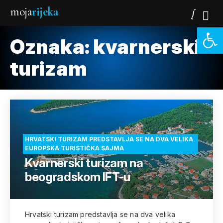
moja
rijeka
Open 
Oznaka:
kvarnerski-
turizam
HRVATSKI TURIZAM PREDSTAVLJA SE NA DVA VELIKA
EUROPSKA TURISTIČKA SAJMA
Kvarnerski turizam na
beogradskom IFT-u
Hrvatski turizam predstavlja se na dva velika