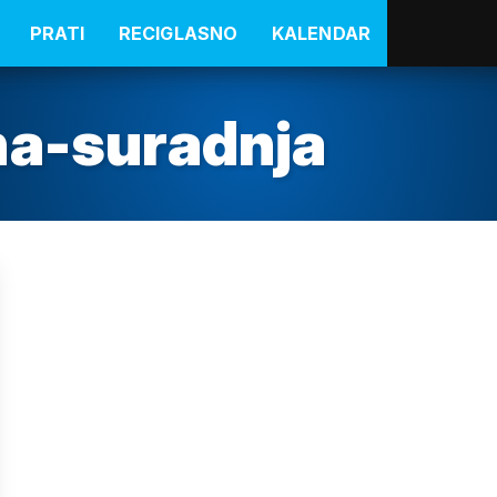
PRATI
RECIGLASNO
KALENDAR
na-suradnja