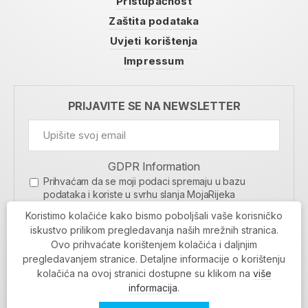
Pristupačnost
Zaštita podataka
Uvjeti korištenja
Impressum
PRIJAVITE SE NA NEWSLETTER
GDPR Information
Prihvaćam da se moji podaci spremaju u bazu
podataka i koriste u svrhu slanja MojaRijeka
newslettera
Koristimo kolačiće kako bismo poboljšali vaše korisničko
MOJARIJEKA NEWSLETTER
iskustvo prilikom pregledavanja naših mrežnih stranica.
Ovo prihvaćate korištenjem kolačića i daljnjim
PRIJAVI SE
pregledavanjem stranice. Detaljne informacije o korištenju
kolačića na ovoj stranici dostupne su klikom na
više
informacija
.