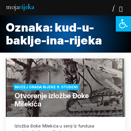
moja
rijeka
Open 
Oznaka:
kud-u-
baklje-ina-rijeka
MUZEJ GRADA RIJEKE 9. STUDENI
Otvorenje izložbe Đoke
Milekića
Izložba Đoke Milekića u seriji Iz fundusa