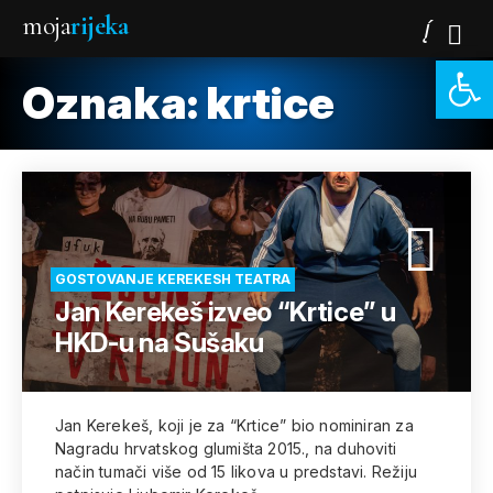
moja
rijeka
Open 
Oznaka:
krtice
GOSTOVANJE KEREKESH TEATRA
Jan Kerekeš izveo “Krtice” u
HKD-u na Sušaku
Jan Kerekeš, koji je za “Krtice” bio nominiran za
Nagradu hrvatskog glumišta 2015., na duhoviti
način tumači više od 15 likova u predstavi. Režiju