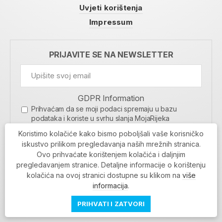
Uvjeti korištenja
Impressum
PRIJAVITE SE NA NEWSLETTER
GDPR Information
Prihvaćam da se moji podaci spremaju u bazu
podataka i koriste u svrhu slanja MojaRijeka
newslettera
Koristimo kolačiće kako bismo poboljšali vaše korisničko
MOJARIJEKA NEWSLETTER
iskustvo prilikom pregledavanja naših mrežnih stranica.
Ovo prihvaćate korištenjem kolačića i daljnjim
PRIJAVI SE
pregledavanjem stranice. Detaljne informacije o korištenju
kolačića na ovoj stranici dostupne su klikom na
više
informacija
.
PRIHVATI I ZATVORI
Povratak na vrh