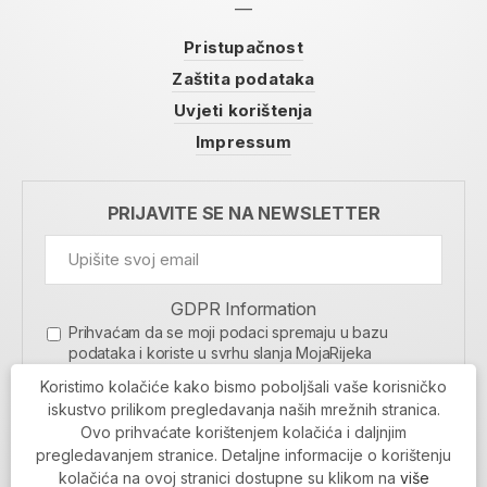
Pristupačnost
Zaštita podataka
Uvjeti korištenja
Impressum
PRIJAVITE SE NA NEWSLETTER
GDPR Information
Prihvaćam da se moji podaci spremaju u bazu
podataka i koriste u svrhu slanja MojaRijeka
newslettera
Koristimo kolačiće kako bismo poboljšali vaše korisničko
MOJARIJEKA NEWSLETTER
iskustvo prilikom pregledavanja naših mrežnih stranica.
Ovo prihvaćate korištenjem kolačića i daljnjim
PRIJAVI SE
pregledavanjem stranice. Detaljne informacije o korištenju
kolačića na ovoj stranici dostupne su klikom na
više