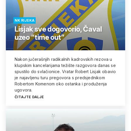
NK RIJEKA
Lisjak sve dogovorio, Čaval
uzeo “time out”
Nakon jučerašnjih radikalnih kadrovskih rezova u
klupskim kancelarijama težište razgovora danas se
spustilo do svlačionice. Vratar Robert Lisjak obavio
je najavljenu turu pregovora s predsjednikom
Robertom Komenom oko ostanka i produženja
ugovora.
ČITAJTE DALJE