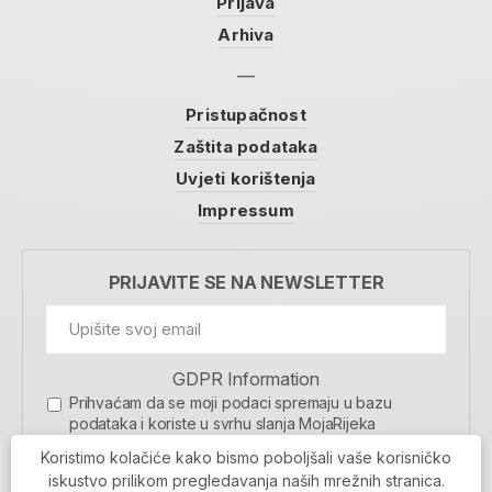
Prijava
Arhiva
Pristupačnost
Zaštita podataka
Uvjeti korištenja
Impressum
PRIJAVITE SE NA NEWSLETTER
GDPR Information
Prihvaćam da se moji podaci spremaju u bazu
podataka i koriste u svrhu slanja MojaRijeka
newslettera
Koristimo kolačiće kako bismo poboljšali vaše korisničko
MOJARIJEKA NEWSLETTER
iskustvo prilikom pregledavanja naših mrežnih stranica.