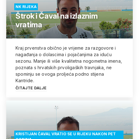
NK RIJEKA
Štrok i Čaval na izlaznim
vratima
Kraj prvenstva obično je vrijeme za razgovore i
nagađanja o dolascima i pojačanjima za iduću
sezonu. Manje ili više kvalitetna nogometna imena,
poznata s hrvatskih prvoligaških travnjaka, ne
spominju se ovoga proljeća podno stijena
Kantride.
ČITAJTE DALJE
KRISTIJAN ČAVAL VRATIO SE U RIJEKU NAKON PET