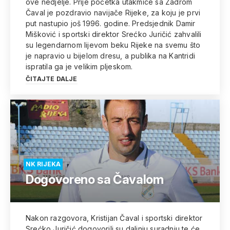
ove nedjelje. Prije početka utakmice sa Zadrom
Čaval je pozdravio navijače Rijeke, za koju je prvi
put nastupio još 1996. godine. Predsjednik Damir
Mišković i sportski direktor Srećko Juričić zahvalili
su legendarnom lijevom beku Rijeke na svemu što
je napravio u bijelom dresu, a publika na Kantridi
ispratila ga je velikim pljeskom.
ČITAJTE DALJE
NK RIJEKA
Dogovoreno sa Čavalom
Nakon razgovora, Kristijan Čaval i sportski direktor
Srećko Juričić dogovorili su daljnju suradnju te će