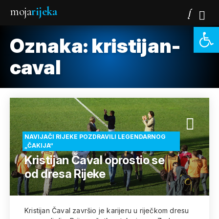
moja
rijeka
Open 
Oznaka:
kristijan-
caval
NAVIJAČI RIJEKE POZDRAVILI LEGENDARNOG
„ČAKIJA“
Kristijan Čaval oprostio se
od dresa Rijeke
Kristijan Čaval završio je karijeru u riječkom dresu