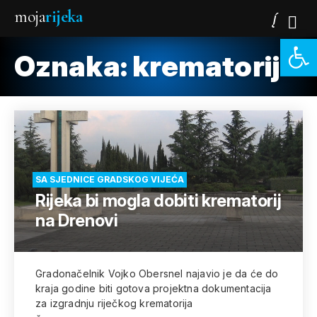
moja
rijeka
Open 
Oznaka:
krematorij
SA SJEDNICE GRADSKOG VIJEĆA
Rijeka bi mogla dobiti krematorij
na Drenovi
Gradonačelnik Vojko Obersnel najavio je da će do
kraja godine biti gotova projektna dokumentacija
za izgradnju riječkog krematorija