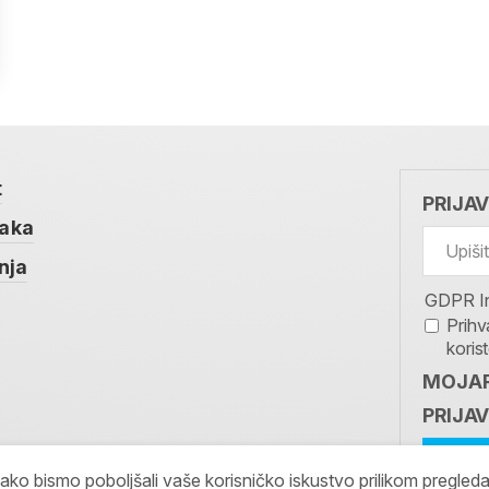
t
PRIJA
taka
nja
GDPR I
Prihv
koris
MOJAR
PRIJAV
kako bismo poboljšali vaše korisničko iskustvo prilikom pregled