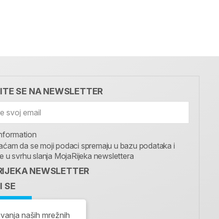
VITE SE NA NEWSLETTER
nformation
aćam da se moji podaci spremaju u bazu podataka i
te u svrhu slanja MojaRijeka newslettera
IJEKA NEWSLETTER
I SE
avanja naših mrežnih