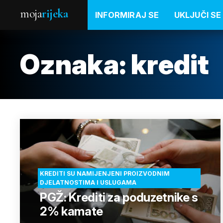
moja
rijeka
INFORMIRAJ SE
UKLJUČI SE
Oznaka:
kredit
KREDITI SU NAMIJENJENI PROIZVODNIM
DJELATNOSTIMA I USLUGAMA
PGŽ: Krediti za poduzetnike s
2% kamate