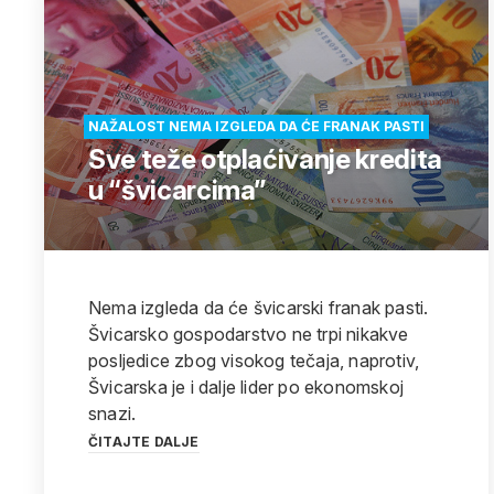
NAŽALOST NEMA IZGLEDA DA ĆE FRANAK PASTI
Sve teže otplaćivanje kredita
u “švicarcima”
Nema izgleda da će švicarski franak pasti.
Švicarsko gospodarstvo ne trpi nikakve
posljedice zbog visokog tečaja, naprotiv,
Švicarska je i dalje lider po ekonomskoj
snazi.
ČITAJTE DALJE