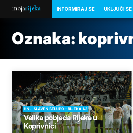
moja
rijeka
INFORMIRAJ SE
UKLJUČI SE
Oznaka:
kopriv
HNL: SLAVEN BELUPO – RIJEKA 1:3
Velika pobjeda Rijeke u
Koprivnici