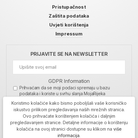
Pristupačnost
Zaštita podataka
Uvjeti korištenja
Impressum
PRIJAVITE SE NA NEWSLETTER
GDPR Information
Prihvaćam da se moji podaci spremaju u bazu
podataka i koriste u svrhu slanja MojaRijeka
newslettera
Koristimo kolačiće kako bismo poboljšali vaše korisničko
MOJARIJEKA NEWSLETTER
iskustvo prilikom pregledavanja naših mrežnih stranica.
Ovo prihvaćate korištenjem kolačića i daljnjim
PRIJAVI SE
pregledavanjem stranice. Detaljne informacije o korištenju
kolačića na ovoj stranici dostupne su klikom na
više
informacija
.