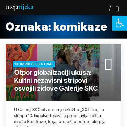
moja
rijeka
Open 
Oznaka:
komikaze
13. IMPULSE FESTIVAL
Otpor globalizaciji ukusa:
Kultni nezavisni stripovi
osvojili zidove Galerije SKC
U Galeriji SKC otvorena je izložba „XXL” koja u
sklopu 13. Impulse festivala predstavlja kultnu
mrežu Komikaze, koja, pretežito online, okuplja