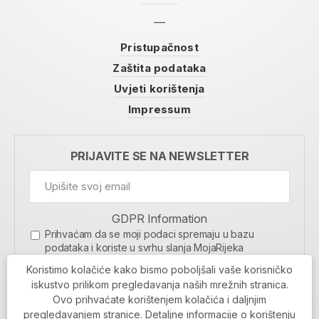
Pristupačnost
Zaštita podataka
Uvjeti korištenja
Impressum
PRIJAVITE SE NA NEWSLETTER
GDPR Information
Prihvaćam da se moji podaci spremaju u bazu
podataka i koriste u svrhu slanja MojaRijeka
newslettera
Koristimo kolačiće kako bismo poboljšali vaše korisničko
MOJARIJEKA NEWSLETTER
iskustvo prilikom pregledavanja naših mrežnih stranica.
Ovo prihvaćate korištenjem kolačića i daljnjim
PRIJAVI SE
pregledavanjem stranice. Detaljne informacije o korištenju