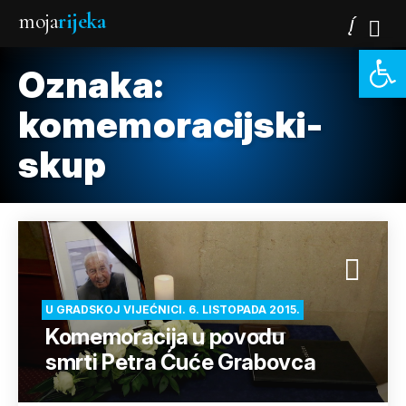
moja
rijeka
Open 
Oznaka:
komemoracijski-
skup
U GRADSKOJ VIJEĆNICI. 6. LISTOPADA 2015.
Komemoracija u povodu
smrti Petra Ćuće Grabovca