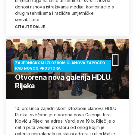
umjesto toga na čisto umjetničkoj svrsi. Izložba
donosi njihova istraživanja medija, kombinacije s
drugim tehnikama i različite umjetničke
senzibilitete.
ČITAJTE DALJE
ZAJEDNIČKOM IZLOŽBOM ČLANOVA ZAPOČEO
RAD NOVOG PROSTORA
Otvorena nova galerija HDLU
Rijeka
10. prosinca zajedničkom izložbom članova HDLU
Rijeka, svečano je otvorena nova Galerija Juraj
Klović u Rijeci na adresi Verdijeva 19 b. Riječ je o
četiri puta većem prostoru od onog kojim je
galerija raspolagala na staroj adresi, u ulici Matije