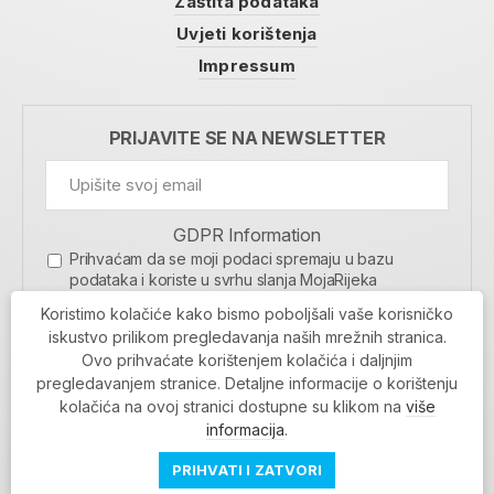
Zaštita podataka
Uvjeti korištenja
Impressum
PRIJAVITE SE NA NEWSLETTER
GDPR Information
Prihvaćam da se moji podaci spremaju u bazu
podataka i koriste u svrhu slanja MojaRijeka
newslettera
Koristimo kolačiće kako bismo poboljšali vaše korisničko
MOJARIJEKA NEWSLETTER
iskustvo prilikom pregledavanja naših mrežnih stranica.
Ovo prihvaćate korištenjem kolačića i daljnjim
PRIJAVI SE
pregledavanjem stranice. Detaljne informacije o korištenju
kolačića na ovoj stranici dostupne su klikom na
više
informacija
.
PRIHVATI I ZATVORI
Povratak na vrh