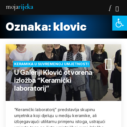
moja
rijeka
Open 
Oznaka:
klovic
KERAMIKA U SUVREMENOJ UMJETNOSTI
U Galeriji Klović otvorena
izložba “Keramički
laboratorij”
“Keramički laboratorij” predstavlja skupinu
umjetnika koji djeluju u mediju keramike, ali
izbjegavajući utilitarnu primjenu istoga, ustrajući