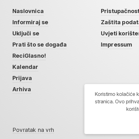
Naslovnica
Pristupačnos
Informiraj se
Zaštita poda
Uključi se
Uvjeti korište
Prati što se događa
Impressum
ReciGlasno!
Kalendar
Prijava
Arhiva
Koristimo kolačiće 
stranica. Ovo prihva
koriš
Povratak na vrh