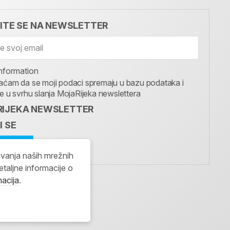
VITE SE NA NEWSLETTER
nformation
aćam da se moji podaci spremaju u bazu podataka i
te u svrhu slanja MojaRijeka newslettera
IJEKA NEWSLETTER
I SE
avanja naših mrežnih
etaljne informacije o
macija
.