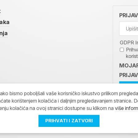
t
PRIJA
taka
nja
GDPR I
Prihv
koris
MOJAR
PRIJAV
kako bismo poboljšali vaše korisničko iskustvo prilikom pregled
ćate korištenjem kolačića i daljnjim pregledavanjem stranice. D
tenju kolačića na ovoj stranici dostupne su klikom na
više infor
PRIHVATI I ZATVORI