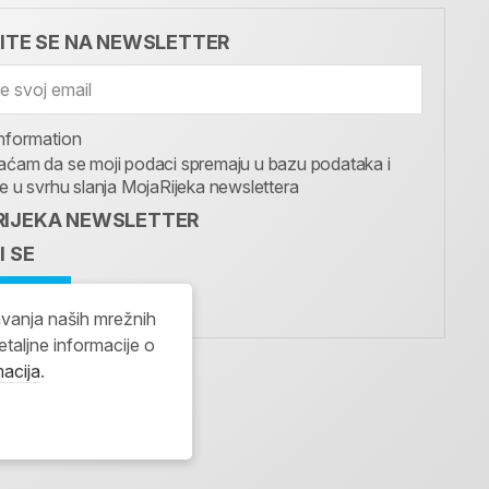
VITE SE NA NEWSLETTER
nformation
aćam da se moji podaci spremaju u bazu podataka i
te u svrhu slanja MojaRijeka newslettera
IJEKA NEWSLETTER
I SE
avanja naših mrežnih
etaljne informacije o
macija
.