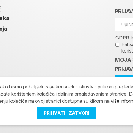
t
PRIJA
taka
nja
GDPR I
Prihv
koris
MOJAR
PRIJAV
kako bismo poboljšali vaše korisničko iskustvo prilikom pregled
ćate korištenjem kolačića i daljnjim pregledavanjem stranice. D
tenju kolačića na ovoj stranici dostupne su klikom na
više infor
PRIHVATI I ZATVORI