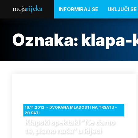
moja
rijeka
INFORMIRAJ SE
UKLJUČI SE
Oznaka:
klapa-
16.11.2012. – DVORANA MLADOSTI NA TRSATU –
20 SATI
Klapski spektakl “Ne damo
te, pismo naša” u Rijeci