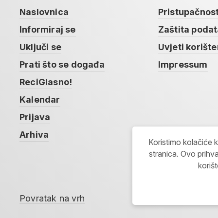
Naslovnica
Pristupačnos
Informiraj se
Zaštita poda
Uključi se
Uvjeti korište
Prati što se događa
Impressum
ReciGlasno!
Kalendar
Prijava
Arhiva
Koristimo kolačiće 
stranica. Ovo prihva
koriš
Povratak na vrh