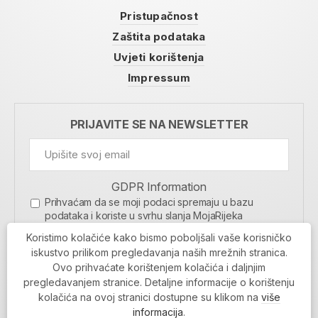
Pristupačnost
Zaštita podataka
Uvjeti korištenja
Impressum
PRIJAVITE SE NA NEWSLETTER
GDPR Information
Prihvaćam da se moji podaci spremaju u bazu
podataka i koriste u svrhu slanja MojaRijeka
newslettera
Koristimo kolačiće kako bismo poboljšali vaše korisničko
MOJARIJEKA NEWSLETTER
iskustvo prilikom pregledavanja naših mrežnih stranica.
Ovo prihvaćate korištenjem kolačića i daljnjim
PRIJAVI SE
pregledavanjem stranice. Detaljne informacije o korištenju
kolačića na ovoj stranici dostupne su klikom na
više
informacija
.