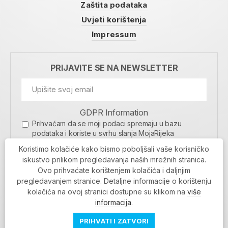
Zaštita podataka
Uvjeti korištenja
Impressum
PRIJAVITE SE NA NEWSLETTER
GDPR Information
Prihvaćam da se moji podaci spremaju u bazu
podataka i koriste u svrhu slanja MojaRijeka
newslettera
Koristimo kolačiće kako bismo poboljšali vaše korisničko
MOJARIJEKA NEWSLETTER
iskustvo prilikom pregledavanja naših mrežnih stranica.
Ovo prihvaćate korištenjem kolačića i daljnjim
PRIJAVI SE
pregledavanjem stranice. Detaljne informacije o korištenju
kolačića na ovoj stranici dostupne su klikom na
više
informacija
.
PRIHVATI I ZATVORI
Povratak na vrh