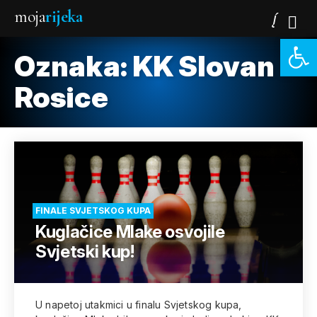
moja
rijeka
Open 
Oznaka:
KK Slovan
Rosice
FINALE SVJETSKOG KUPA
Kuglačice Mlake osvojile
Svjetski kup!
U napetoj utakmici u finalu Svjetskog kupa,