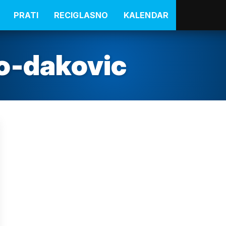
PRATI
RECIGLASNO
KALENDAR
o-dakovic