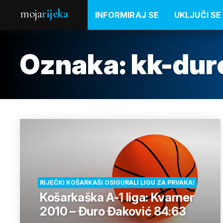
moja
rijeka
INFORMIRAJ SE
UKLJUČI SE
Oznaka:
kk-dur
RIJEČKI KOŠARKAŠI OSIGURALI LIGU ZA PRVAKA!
Košarkaška A-1 liga: Kvarner
2010 – Đuro Đaković 84:63