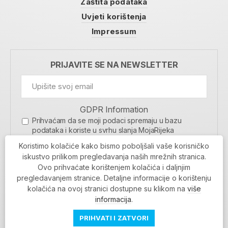
Zaštita podataka
Uvjeti korištenja
Impressum
PRIJAVITE SE NA NEWSLETTER
GDPR Information
Prihvaćam da se moji podaci spremaju u bazu
podataka i koriste u svrhu slanja MojaRijeka
newslettera
Koristimo kolačiće kako bismo poboljšali vaše korisničko
MOJARIJEKA NEWSLETTER
iskustvo prilikom pregledavanja naših mrežnih stranica.
Ovo prihvaćate korištenjem kolačića i daljnjim
PRIJAVI SE
pregledavanjem stranice. Detaljne informacije o korištenju
kolačića na ovoj stranici dostupne su klikom na
više
informacija
.
PRIHVATI I ZATVORI
Povratak na vrh