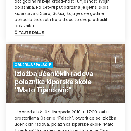
pet godina razvija kreativnost i umješnost svojih
polaznika. Po četvrti put održana je ljetna škola
kiparstava u Staroj Sušici, koju je ove godine
pohodilo trideset i troje djece te dvoje odraslih
polaznika.
ČITAJTE DALJE
GALERIJA "PALACH"
Izložba učeničkih radova
polaznika kiparske škole
“Mato Tijardović”
U ponedjeljak, 04. listopada 2010. u 17:00 sati u
prostorijama Galerije “Palach”, otvorit će se izložba
učeničkih radova, polaznika kiparske škole “Mato
Tijardović” koja djeluje u sklopu Ustanove “Ivan