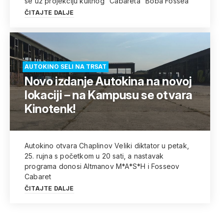
se uz projekciju kultnog “Cabareta” Boba Fossea
ČITAJTE DALJE
AUTOKINO SELI NA TRSAT
Novo izdanje Autokina na novoj
lokaciji – na Kampusu se otvara
Kinotenk!
Autokino otvara Chaplinov Veliki diktator u petak,
25. rujna s početkom u 20 sati, a nastavak
programa donosi Altmanov M*A*S*H i Fosseov
Cabaret
ČITAJTE DALJE