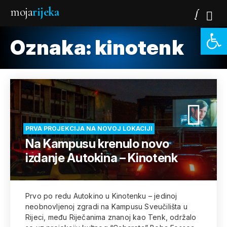
moja
rijeka
Open 
Oznaka:
kinotenk
PRVA PROJEKCIJA NA NOVOJ LOKACIJI
Na Kampusu krenulo novo
izdanje Autokina – Kinotenk
Prvo po redu Autokino u Kinotenku – jedinoj
neobnovljenoj zgradi na Kampusu Sveučilišta u
Rijeci, među Riječanima znanoj kao Tenk, održalo