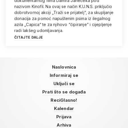
dokumentarnog filma Damira Janečeka pod
nazivom Kinofil. Na ovaj se način K.U.N.S. priključio
dobrotvornoj akciji „Traži se prijatelj“, za skupljanje
donacija za pomoć napuštenim psima iz ilegalnog
azila „Capica“ te za njihovo “čipiranje” i cijepljenje
radi lakšeg udomljavanja.
ČITAJTE DALJE
Naslovnica
Informiraj se
Uključi se
Prati što se događa
ReciGlasno!
Kalendar
Prijava
Arhiva