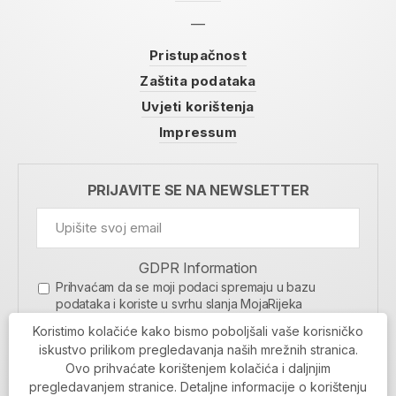
Pristupačnost
Zaštita podataka
Uvjeti korištenja
Impressum
PRIJAVITE SE NA NEWSLETTER
GDPR Information
Prihvaćam da se moji podaci spremaju u bazu
podataka i koriste u svrhu slanja MojaRijeka
newslettera
Koristimo kolačiće kako bismo poboljšali vaše korisničko
MOJARIJEKA NEWSLETTER
iskustvo prilikom pregledavanja naših mrežnih stranica.
Ovo prihvaćate korištenjem kolačića i daljnjim
PRIJAVI SE
pregledavanjem stranice. Detaljne informacije o korištenju