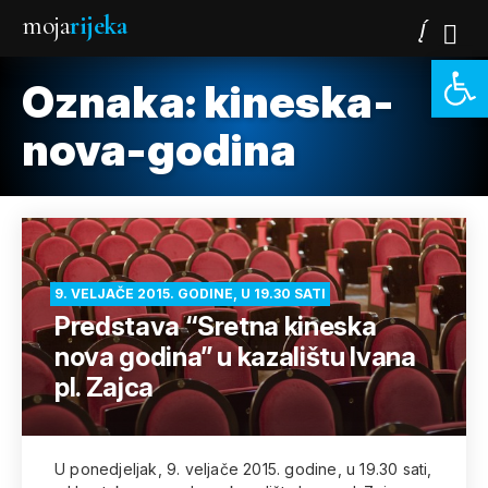
moja
rijeka
Open 
Oznaka:
kineska-
nova-godina
9. VELJAČE 2015. GODINE, U 19.30 SATI
Predstava “Sretna kineska
nova godina” u kazalištu Ivana
pl. Zajca
U ponedjeljak, 9. veljače 2015. godine, u 19.30 sati,