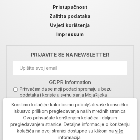
Pristupačnost
Zaštita podataka
Uvjeti korištenja
Impressum
PRIJAVITE SE NA NEWSLETTER
GDPR Information
Prihvaćam da se moji podaci spremaju u bazu
podataka i koriste u svrhu slanja MojaRijeka
newslettera
Koristimo kolačiće kako bismo poboljšali vaše korisničko
MOJARIJEKA NEWSLETTER
iskustvo prilikom pregledavanja naših mrežnih stranica.
Ovo prihvaćate korištenjem kolačića i daljnjim
PRIJAVI SE
pregledavanjem stranice. Detaljne informacije o korištenju
kolačića na ovoj stranici dostupne su klikom na
više
informacija
.