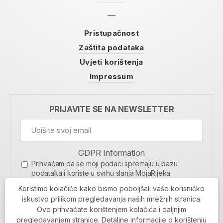
Pristupačnost
Zaštita podataka
Uvjeti korištenja
Impressum
PRIJAVITE SE NA NEWSLETTER
GDPR Information
Prihvaćam da se moji podaci spremaju u bazu
podataka i koriste u svrhu slanja MojaRijeka
newslettera
Koristimo kolačiće kako bismo poboljšali vaše korisničko
MOJARIJEKA NEWSLETTER
iskustvo prilikom pregledavanja naših mrežnih stranica.
Ovo prihvaćate korištenjem kolačića i daljnjim
PRIJAVI SE
pregledavanjem stranice. Detaljne informacije o korištenju