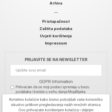
Arhiva
Pristupačnost
Zaštita podataka
Uvjeti korištenja
Impressum
PRIJAVITE SE NA NEWSLETTER
GDPR Information
Prihvaćam da se moji podaci spremaju u bazu
podataka i koriste u svrhu slanja MojaRijeka
newslettera
Koristimo kolačiće kako bismo poboljšali vaše korisničko
MOJARIJEKA NEWSLETTER
iskustvo prilikom pregledavanja naših mrežnih stranica.
Ovo prihvaćate korištenjem kolačića i daljnjim
PRIJAVI SE