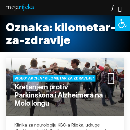
moja
rijeka
Open 
Oznaka:
kilometar-
za-zdravlje
VIDEO: AKCIJA "KILOMETAR ZA ZDRAVLJE"
Kretanjem protiv
Parkinskona i Alzheimera na
Molo longu
Klinika za neurologiju KBC-a Rijeka, udruge