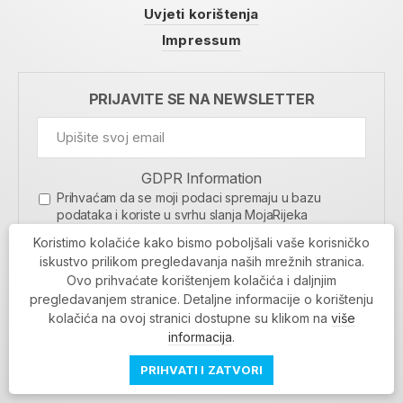
Uvjeti korištenja
Impressum
PRIJAVITE SE NA NEWSLETTER
GDPR Information
Prihvaćam da se moji podaci spremaju u bazu
podataka i koriste u svrhu slanja MojaRijeka
newslettera
Koristimo kolačiće kako bismo poboljšali vaše korisničko
MOJARIJEKA NEWSLETTER
iskustvo prilikom pregledavanja naših mrežnih stranica.
Ovo prihvaćate korištenjem kolačića i daljnjim
PRIJAVI SE
pregledavanjem stranice. Detaljne informacije o korištenju
kolačića na ovoj stranici dostupne su klikom na
više
informacija
.
PRIHVATI I ZATVORI
Povratak na vrh