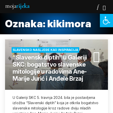
moja
rijeka
Open 
Oznaka:
kikimora
SLAVENSKO NASLJEĐE KAO INSPIRACIJA
“Slavenski diptih” u Galeriji
SKC: bogatstvo slavenske
mitologije u radovima Ane-
Marije Jurić i Anđele Brzaj
U Galeriji SKC 5. travnja 2024. bila je postavljena
izložba “Slavenski diptih” koja je otkrila bogatstvo
slavenske mitologije kroz radove dviju mladih