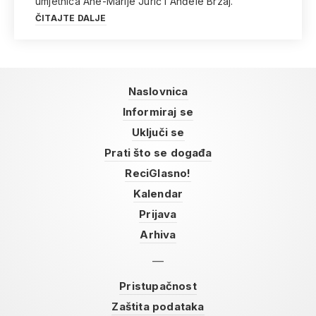
umjetnica Ane-Marije Jurić i Anđele Brzaj.
ČITAJTE DALJE
Naslovnica
Informiraj se
Uključi se
Prati što se događa
ReciGlasno!
Kalendar
Prijava
Arhiva
Pristupačnost
Zaštita podataka