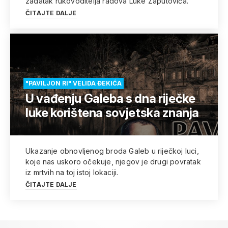
zadatak rukovoditelja radova Luke Zaputovića.
ČITAJTE DALJE
"PAVILJON RI" VELIDA ĐEKIĆA
U vađenju Galeba s dna riječke
luke korištena sovjetska znanja
Ukazanje obnovljenog broda Galeb u riječkoj luci,
koje nas uskoro očekuje, njegov je drugi povratak
iz mrtvih na toj istoj lokaciji.
ČITAJTE DALJE