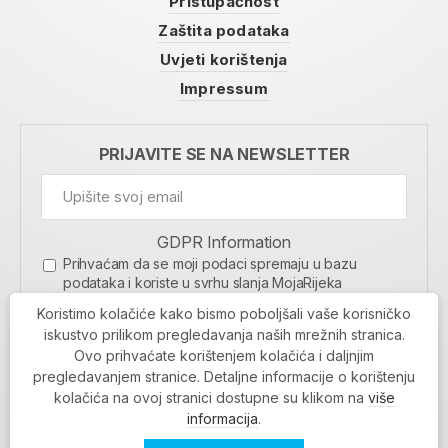
Pristupačnost
Zaštita podataka
Uvjeti korištenja
Impressum
PRIJAVITE SE NA NEWSLETTER
GDPR Information
Prihvaćam da se moji podaci spremaju u bazu
podataka i koriste u svrhu slanja MojaRijeka
newslettera
Koristimo kolačiće kako bismo poboljšali vaše korisničko
MOJARIJEKA NEWSLETTER
iskustvo prilikom pregledavanja naših mrežnih stranica.
Ovo prihvaćate korištenjem kolačića i daljnjim
PRIJAVI SE
pregledavanjem stranice. Detaljne informacije o korištenju
kolačića na ovoj stranici dostupne su klikom na
više
informacija
.