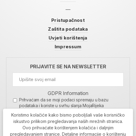
Pristupačnost
Zaštita podataka
Uvjeti korištenja
Impressum
PRIJAVITE SE NA NEWSLETTER
GDPR Information
Prihvaćam da se moji podaci spremaju u bazu
podataka i koriste u svrhu slanja MojaRijeka
newslettera
Koristimo kolačiće kako bismo poboljšali vaše korisničko
MOJARIJEKA NEWSLETTER
iskustvo prilikom pregledavanja naših mrežnih stranica.
Ovo prihvaćate korištenjem kolačića i daljnjim
PRIJAVI SE
pregledavanjem stranice. Detaljne informacije o korištenju