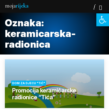
moja
rijeka
Open 
Oznaka:
keramicarska-
radionica
DOM ZA DJECU "TIĆ"
Promocija keramičarske
radionice “Tića”